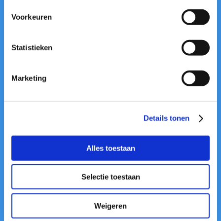
Thomas
Rotem
Voorkeuren
Heikoop
Gerad
Statistieken
Marketing
Details tonen
Alles toestaan
Contact
Selectie toestaan
Contact
wheresdillie@gmail.com
Weigeren