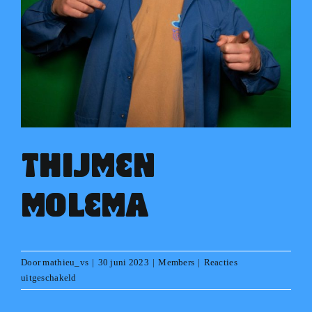
Thijmen
Molema
Door
mathieu_vs
|
30 juni 2023
|
Members
|
Reacties
voor
uitgeschakeld
Thijmen
Molema