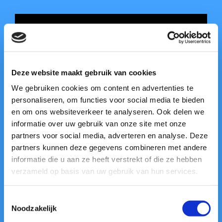
Deel dit verhaal, kies je
platform!
Facebook
X
Reddit
LinkedIn
WhatsApp
Telegram
Tumblr
Pinterest
Vk
Deze website maakt gebruik van cookies
Xing
E-
mail
We gebruiken cookies om content en advertenties te
personaliseren, om functies voor social media te bieden
en om ons websiteverkeer te analyseren. Ook delen we
informatie over uw gebruik van onze site met onze
Over de auteur:
mathieu_vs
partners voor social media, adverteren en analyse. Deze
partners kunnen deze gegevens combineren met andere
informatie die u aan ze heeft verstrekt of die ze hebben
verzameld op basis van uw gebruik van hun services.
Gerelateerde berichten
Toestemmingsselectie
Noodzakelijk